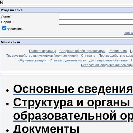
[
.
]
Вход на сайт
Логин:
Пароль:
запомнить
Забыл
Меню сайта
Главная страница
Сведения об обр. организации
Расписание
Ц
Трудоустройство выпускников (горячая линия)
Студенту
Противодействие кор
Обучение женщин
Отзывы о деятельности
Дистанционное обучение
П
Бесплатная юридическая помощь
Основные сведения
Структура и органы
образовательной о
Документы