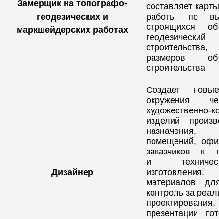
Замерщик на топографо-
составляет карты
геодезических и
работы по в
строящихся об
маркшейдерских работах
геодезичес
строительства
размеров объ
строительства
Создает новые
окружения чел
художественно-
изделий произв
назначения,
помещений, офи
заказчиков к 
и техническ
Дизайнер
изготовления.
материалов для
контроль за реал
проектирования, 
презентации гот