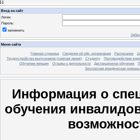
[
.
]
Вход на сайт
Логин:
Пароль:
запомнить
Забыл
Меню сайта
Главная страница
Сведения об обр. организации
Расписание
Ц
Трудоустройство выпускников (горячая линия)
Студенту
Противодействие кор
Обучение женщин
Отзывы о деятельности
Дистанционное обучение
П
Бесплатная юридическая помощь
Информация о спе
обучения инвалидов
возможнос