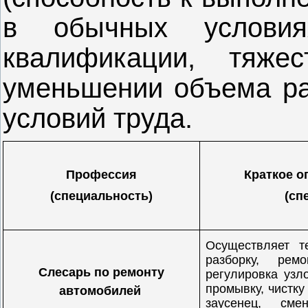
в обычных услови
квалификации, тяжес
уменьшении объема ра
условий труда.
Профессия
Краткое о
(специальность)
(сп
Осуществляет т
разборку, рем
Слесарь по ремонту
регулировка узл
промывку, чистку
автомобилей
заусенец, сме