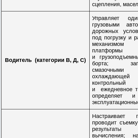
сцепления, масе
Управляет од
грузовыми авт
дорожных услов
под погрузку и р
механиз
платфор
и грузоподъем
Водитель (категории В, Д, С)
борта; зап
смазочным
охлаждающей ж
контрольный
и ежедневное т
определяет 
эксплуатационны
Настраивает г
проводит съемку
результаты 
вычисления; на