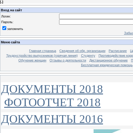
[
.
]
Вход на сайт
Логин:
Пароль:
запомнить
Забыл
Меню сайта
Главная страница
Сведения об обр. организации
Расписание
Ц
Трудоустройство выпускников (горячая линия)
Студенту
Противодействие кор
Обучение женщин
Отзывы о деятельности
Дистанционное обучение
П
Бесплатная юридическая помощь
ДОКУМЕНТЫ 2018
ФОТООТЧЕТ 2018
ДОКУМЕНТЫ 2016