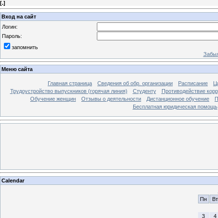
[
.
]
Вход на сайт
Логин:
Пароль:
запомнить
Забыл
Меню сайта
Главная страница
Сведения об обр. организации
Расписание
Ц
Трудоустройство выпускников (горячая линия)
Студенту
Противодействие кор
Обучение женщин
Отзывы о деятельности
Дистанционное обучение
П
Бесплатная юридическая помощь
Calendar
Пн
Вт
3
4