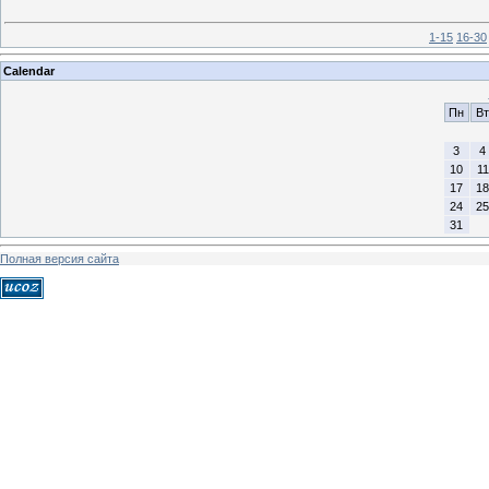
1-15
16-30
Calendar
Пн
Вт
3
4
10
11
17
18
24
25
31
Полная версия сайта