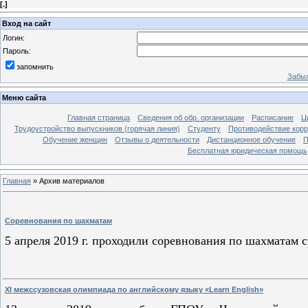
[
.
]
Вход на сайт
Логин:
Пароль:
запомнить
Забыл
Меню сайта
Главная страница
Сведения об обр. организации
Расписание
Ц
Трудоустройство выпускников (горячая линия)
Студенту
Противодействие кор
Обучение женщин
Отзывы о деятельности
Дистанционное обучение
П
Бесплатная юридическая помощь
Главная
»
Архив материалов
Соревнования по шахматам
5 апреля 2019 г. проходили соревнования по шахматам 
XI межссузовская олимпиада по английскому языку «Learn English»