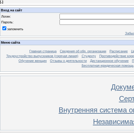
[
.
]
Вход на сайт
Логин:
Пароль:
запомнить
Забыл
Меню сайта
Главная страница
Сведения об обр. организации
Расписание
Ц
Трудоустройство выпускников (горячая линия)
Студенту
Противодействие кор
Обучение женщин
Отзывы о деятельности
Дистанционное обучение
П
Бесплатная юридическая помощь
Докум
Сер
Внутренняя система о
Независима