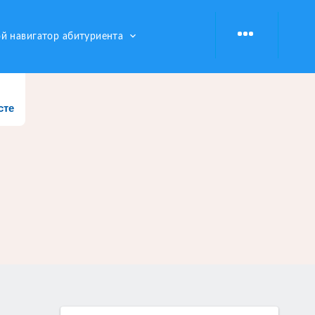
keyboard_arrow_down
й навигатор абитуриента
сте