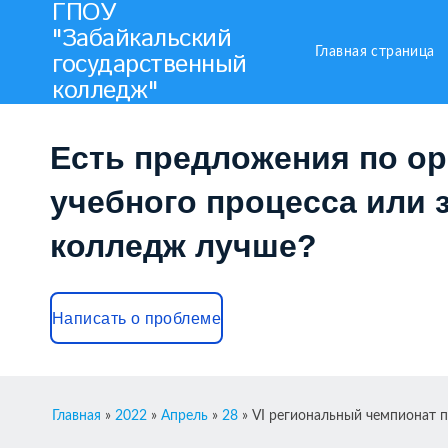
ГПОУ
"Забайкальский
Главная страница
государственный
колледж"
Есть предложения по о
учебного процесса или з
колледж лучше?
Написать о проблеме
Главная
»
2022
»
Апрель
»
28
» VI региональный чемпионат 