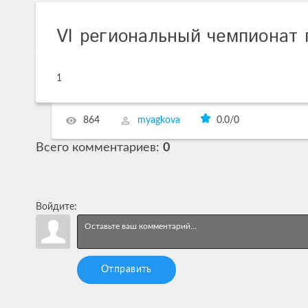
VI региональный чемпионат
1
864
myagkova
0.0
/
0
Всего комментариев
:
0
Войдите:
Отправить