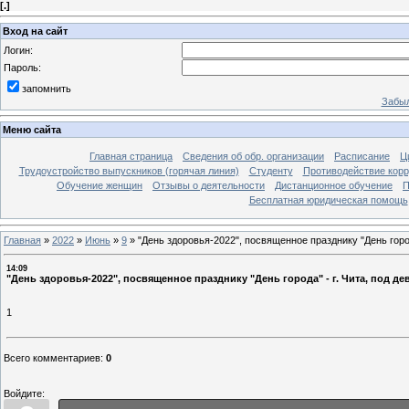
[
.
]
Вход на сайт
Логин:
Пароль:
запомнить
Забыл
Меню сайта
Главная страница
Сведения об обр. организации
Расписание
Ц
Трудоустройство выпускников (горячая линия)
Студенту
Противодействие кор
Обучение женщин
Отзывы о деятельности
Дистанционное обучение
П
Бесплатная юридическая помощь
Главная
»
2022
»
Июнь
»
9
»
"День здоровья-2022", посвященное празднику "День город
14:09
"День здоровья-2022", посвященное празднику "День города" - г. Чита, под де
1
Всего комментариев
:
0
Войдите: