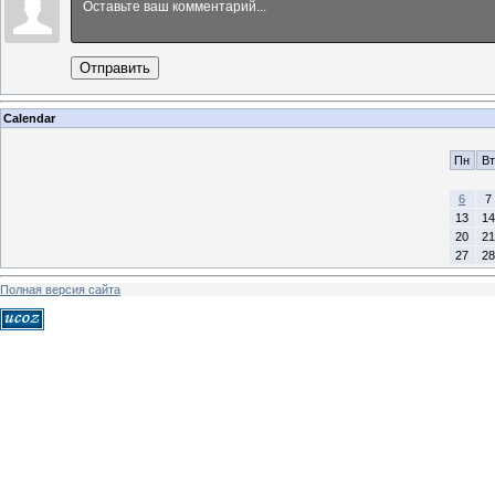
Отправить
Calendar
Пн
Вт
6
7
13
14
20
21
27
28
Полная версия сайта