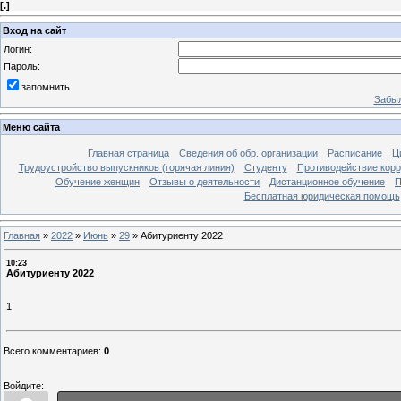
[
.
]
Вход на сайт
Логин:
Пароль:
запомнить
Забыл
Меню сайта
Главная страница
Сведения об обр. организации
Расписание
Ц
Трудоустройство выпускников (горячая линия)
Студенту
Противодействие кор
Обучение женщин
Отзывы о деятельности
Дистанционное обучение
П
Бесплатная юридическая помощь
Главная
»
2022
»
Июнь
»
29
»
Абитуриенту 2022
10:23
Абитуриенту 2022
1
Всего комментариев
:
0
Войдите: