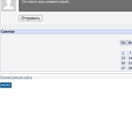
Отправить
Calendar
Пн
Вт
6
7
13
14
20
21
27
28
Полная версия сайта