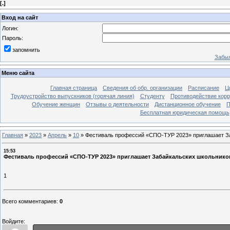
[
.
]
Вход на сайт
Логин:
Пароль:
запомнить
Забыл
Меню сайта
Главная страница
Сведения об обр. организации
Расписание
Ц
Трудоустройство выпускников (горячая линия)
Студенту
Противодействие кор
Обучение женщин
Отзывы о деятельности
Дистанционное обучение
П
Бесплатная юридическая помощь
Главная
»
2023
»
Апрель
»
10
»
Фестиваль профессий «СПО-ТУР 2023» приглашает За
15:53
Фестиваль профессий «СПО-ТУР 2023» приглашает Забайкальских школьников
1
Всего комментариев
:
0
Войдите: