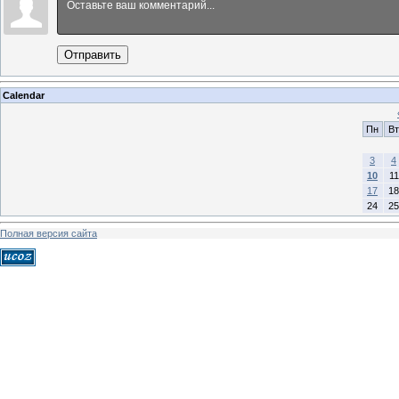
Отправить
Calendar
Пн
Вт
3
4
10
11
17
18
24
25
Полная версия сайта