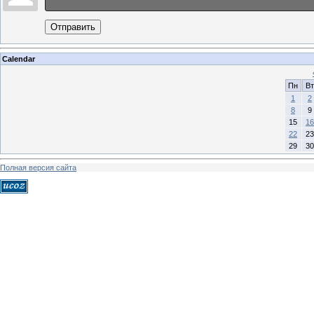
Отправить
Calendar
Пн
Вт
1
2
8
9
15
16
22
23
29
30
Полная версия сайта