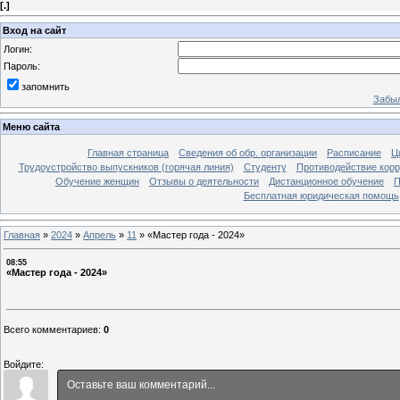
[
.
]
Вход на сайт
Логин:
Пароль:
запомнить
Забыл
Меню сайта
Главная страница
Сведения об обр. организации
Расписание
Ц
Трудоустройство выпускников (горячая линия)
Студенту
Противодействие кор
Обучение женщин
Отзывы о деятельности
Дистанционное обучение
П
Бесплатная юридическая помощь
Главная
»
2024
»
Апрель
»
11
»
«Мастер года - 2024»
08:55
«Мастер года - 2024»
Всего комментариев
:
0
Войдите: