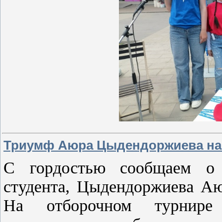
Триумф Аюра Цыдендоржиева на 
С гордостью сообщаем о 
студента, Цыдендоржиева А
На отборочном турнире