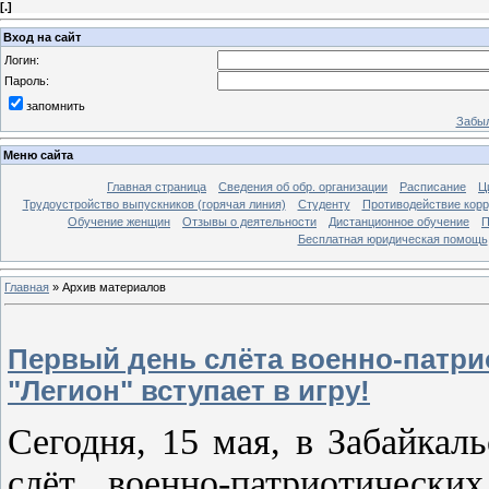
[
.
]
Вход на сайт
Логин:
Пароль:
запомнить
Забыл
Меню сайта
Главная страница
Сведения об обр. организации
Расписание
Ц
Трудоустройство выпускников (горячая линия)
Студенту
Противодействие кор
Обучение женщин
Отзывы о деятельности
Дистанционное обучение
П
Бесплатная юридическая помощь
Главная
»
Архив материалов
Первый день слёта военно-патрио
"Легион" вступает в игру!
Сегодня, 15 мая, в Забайкал
слёт военно-патриотически