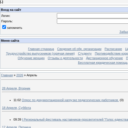
[
.
]
Вход на сайт
Логин:
Пароль:
запомнить
Забыл
Меню сайта
Главная страница
Сведения об обр. организации
Расписание
Ц
Трудоустройство выпускников (горячая линия)
Студенту
Противодействие кор
Обучение женщин
Отзывы о деятельности
Дистанционное обучение
П
Бесплатная юридическая помощь
Главная
»
2026
»
Апрель
28 Апреля, Вторник
11:02
Опрос по документационной нагрузке педагогических работников.
(0)
18 Апреля, Суббота
09:39
I Региональный фестиваль наставников-просветителей "Голос единств
17 Апреля, Пятница