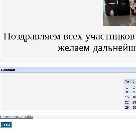
Поздравляем всех участнико
желаем дальнейш
Calendar
Пн
Вт
1
2
8
9
15
16
22
23
29
30
Полная версия сайта