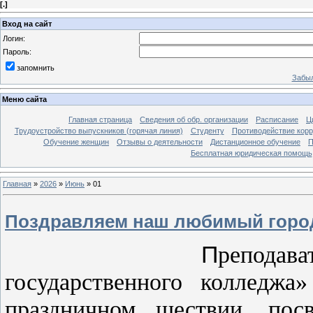
[
.
]
Вход на сайт
Логин:
Пароль:
запомнить
Забыл
Меню сайта
Главная страница
Сведения об обр. организации
Расписание
Ц
Трудоустройство выпускников (горячая линия)
Студенту
Противодействие кор
Обучение женщин
Отзывы о деятельности
Дистанционное обучение
П
Бесплатная юридическая помощь
Главная
»
2026
»
Июнь
»
01
Поздравляем наш любимый город
П
реподава
государственного колледжа
праздничном шествии, пос