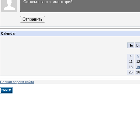
Отправить
Calendar
Пн
Вт
4
5
11
12
18
19
25
26
Полная версия сайта