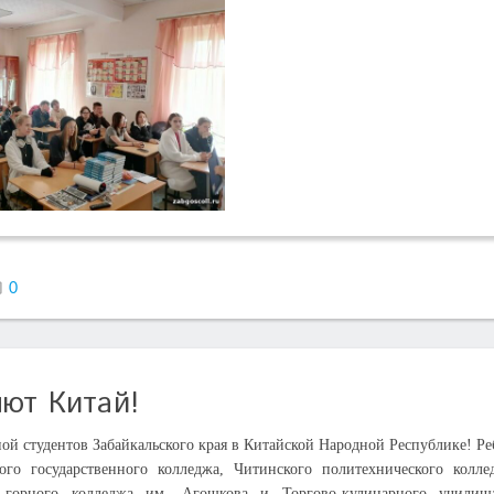
0
яют Китай!
ой студентов Забайкальского края в Китайской Народной Республике! Ре
го государственного колледжа, Читинского политехнического колле
го горного колледжа им. Агошкова и Торгово-кулинарного учили