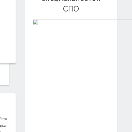
СПО
бята
джа,
ща –