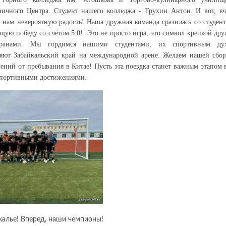
ничного Центра. Студент нашего колледжа - Трухин Антон. И вот, вч
ла нам невероятную радость! Наша дружная команда сразилась со студен
щую победу со счётом 5:0! Это не просто игра, это символ крепкой др
транами. Мы гордимся нашими студентами, их спортивным дух
ляют Забайкальский край на международной арене. Желаем нашей сбо
ений от пребывания в Китае! Пусть эта поездка станет важным этапом 
спортивными достижениями.
калье! Вперед, наши чемпионы!