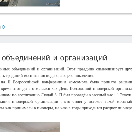
0
 объединений и организаций
ых объединений и организаций. Этот праздник символизирует дру
сть традиций воспитания подрастающего поколения.
 на II Всероссийской конференции комсомола было принято решен
 время этот день отмечался как День Всесоюзной пионерской организ
тником по воспитанию Люцай З. П.был проведён классный час : " Эпохи
здания пионерской организации , кто стоял у истоков такой масшта
ом как принимали в пионеры, на какие годы приходится расцвет пионер