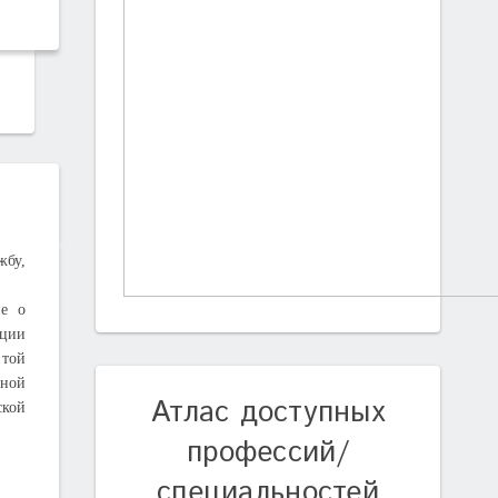
жбу,
ие о
ации
 той
бной
Атлас доступных
ской
профессий/
специальностей