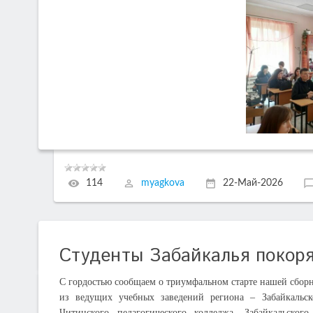
114
myagkova
22-Май-2026
Студенты Забайкалья покор
С гордостью сообщаем о триумфальном старте нашей сборн
из ведущих учебных заведений региона – Забайкальско
Читинского педагогического колледжа, Забайкальско