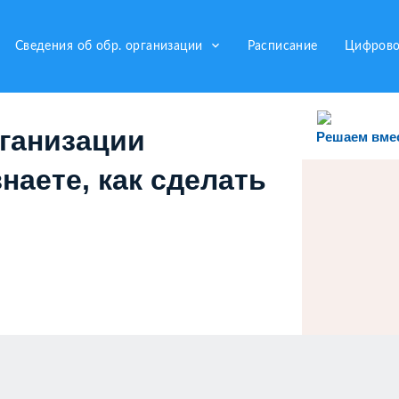
keyboard_arrow_down
Сведения об обр. организации
Расписание
Цифрово
рганизации
Решаем вме
наете, как сделать