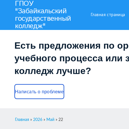
ГПОУ
"Забайкальский
Главная страница
государственный
колледж"
Есть предложения по о
учебного процесса или з
колледж лучше?
Написать о проблеме
Главная
»
2026
»
Май
»
22