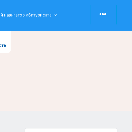
keyboard_arrow_down
й навигатор абитуриента
сте